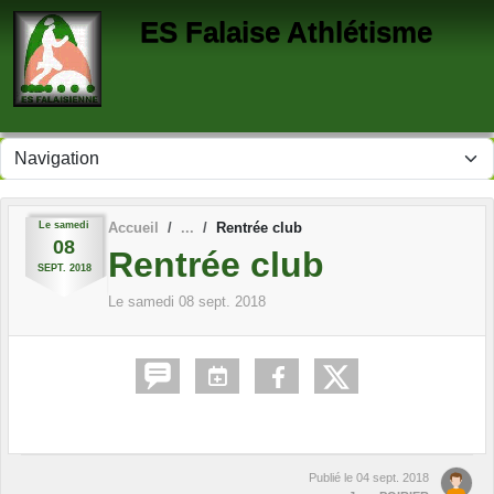
Panneau de gestion des cookies
ES Falaise Athlétisme
Le
samedi
Accueil
Rentrée club
08
Rentrée club
SEPT.
2018
Le
samedi
08
sept.
2018
Publié le
04 sept. 2018